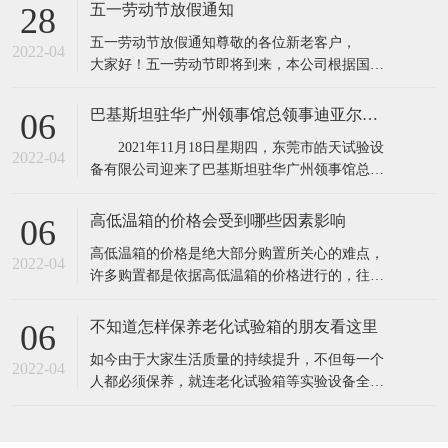
所具有的缺点,保证产品质量。高低温实验箱主要
五一劳动节放假通知
28
用途：电子器件构件、信息内容通信、机电工程
五一劳动节放假通知​​尊敬的各位新老客户，
产品、道路运输、电力能源原材料、航天航空、
2022-04
大家好！五一劳动节即将到来，本公司根据国务
诊疗化工厂、塑料橡料等及有关产品之耐高温，
院相关规定，并结合公司实际情况，现对五·一劳
耐
动节假期安排通知如下：1、4月30日至5月4日
巴基斯坦驻华广州领事馆总领事迪亚尔汗先生和商务参赞穆罕默德·艾凡先生一行莅临东莞市皓天试验设备有限公司参观交流指导
06
（共5天），5月5号照常上班2、4月24日和5月7日
2021年11月18日星期四，东莞市皓天试验设
调休上班。节假日期间,各位新老客
2022-04
备有限公司迎来了巴基斯坦驻华广州领事馆总领
事迪亚尔汗先生和商务参赞穆罕默德·艾凡先生、
中方代表陈新生一行莅临工厂参观指导。 东
高低温箱的价格会受到哪些因素影响
06
莞市皓天试验设备有限公司董事长杨玉成陪同巴
​高低温箱的价格是绝大部分购置所关心的难点，
基斯坦驻华广州领事馆总领事迪亚尔汗先生和商
2022-04
许多购置都是依据高低温箱的价格进行的，往往
务参赞穆罕默德·艾凡先生、中方代表
高低温箱的价格差别大，是由于知名品牌.生产加
工制作工艺.原料.核心技术等因素不一样，因此在
不知道怎样保养老化试验箱的朋友看这里
06
询价采购前，依据实验样品确立标准规范。一般
​如今由于大家生活质量的持续提升，不但每一个
的温度要求越高，价格就越高。由于温度越高，
2022-04
人都必须保养，就连老化试验箱等实验设备全是
压榨和改性工程塑料的成本费用就越高。挑选
必须保养的，只需搞好保养才可以呈现出较好的
情况，更强的实验，提高设备本身的实用价值。
1.在老化试验箱周边应当配备消防器材，而且每