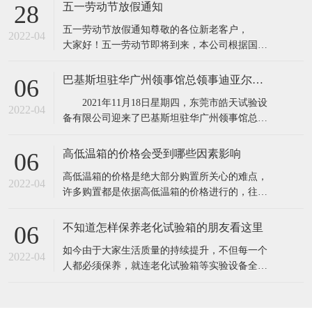
所具有的缺点,保证产品质量。高低温实验箱主要
五一劳动节放假通知
28
用途：电子器件构件、信息内容通信、机电工程
五一劳动节放假通知​​尊敬的各位新老客户，
产品、道路运输、电力能源原材料、航天航空、
2022-04
大家好！五一劳动节即将到来，本公司根据国务
诊疗化工厂、塑料橡料等及有关产品之耐高温，
院相关规定，并结合公司实际情况，现对五·一劳
耐
动节假期安排通知如下：1、4月30日至5月4日
巴基斯坦驻华广州领事馆总领事迪亚尔汗先生和商务参赞穆罕默德·艾凡先生一行莅临东莞市皓天试验设备有限公司参观交流指导
06
（共5天），5月5号照常上班2、4月24日和5月7日
2021年11月18日星期四，东莞市皓天试验设
调休上班。节假日期间,各位新老客
2022-04
备有限公司迎来了巴基斯坦驻华广州领事馆总领
事迪亚尔汗先生和商务参赞穆罕默德·艾凡先生、
中方代表陈新生一行莅临工厂参观指导。 东
高低温箱的价格会受到哪些因素影响
06
莞市皓天试验设备有限公司董事长杨玉成陪同巴
​高低温箱的价格是绝大部分购置所关心的难点，
基斯坦驻华广州领事馆总领事迪亚尔汗先生和商
2022-04
许多购置都是依据高低温箱的价格进行的，往往
务参赞穆罕默德·艾凡先生、中方代表
高低温箱的价格差别大，是由于知名品牌.生产加
工制作工艺.原料.核心技术等因素不一样，因此在
不知道怎样保养老化试验箱的朋友看这里
06
询价采购前，依据实验样品确立标准规范。一般
​如今由于大家生活质量的持续提升，不但每一个
的温度要求越高，价格就越高。由于温度越高，
2022-04
人都必须保养，就连老化试验箱等实验设备全是
压榨和改性工程塑料的成本费用就越高。挑选
必须保养的，只需搞好保养才可以呈现出较好的
情况，更强的实验，提高设备本身的实用价值。
1.在老化试验箱周边应当配备消防器材，而且每