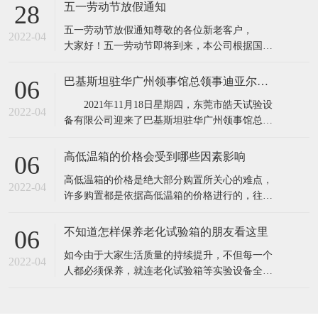
所具有的缺点,保证产品质量。高低温实验箱主要
五一劳动节放假通知
28
用途：电子器件构件、信息内容通信、机电工程
五一劳动节放假通知​​尊敬的各位新老客户，
产品、道路运输、电力能源原材料、航天航空、
2022-04
大家好！五一劳动节即将到来，本公司根据国务
诊疗化工厂、塑料橡料等及有关产品之耐高温，
院相关规定，并结合公司实际情况，现对五·一劳
耐
动节假期安排通知如下：1、4月30日至5月4日
巴基斯坦驻华广州领事馆总领事迪亚尔汗先生和商务参赞穆罕默德·艾凡先生一行莅临东莞市皓天试验设备有限公司参观交流指导
06
（共5天），5月5号照常上班2、4月24日和5月7日
2021年11月18日星期四，东莞市皓天试验设
调休上班。节假日期间,各位新老客
2022-04
备有限公司迎来了巴基斯坦驻华广州领事馆总领
事迪亚尔汗先生和商务参赞穆罕默德·艾凡先生、
中方代表陈新生一行莅临工厂参观指导。 东
高低温箱的价格会受到哪些因素影响
06
莞市皓天试验设备有限公司董事长杨玉成陪同巴
​高低温箱的价格是绝大部分购置所关心的难点，
基斯坦驻华广州领事馆总领事迪亚尔汗先生和商
2022-04
许多购置都是依据高低温箱的价格进行的，往往
务参赞穆罕默德·艾凡先生、中方代表
高低温箱的价格差别大，是由于知名品牌.生产加
工制作工艺.原料.核心技术等因素不一样，因此在
不知道怎样保养老化试验箱的朋友看这里
06
询价采购前，依据实验样品确立标准规范。一般
​如今由于大家生活质量的持续提升，不但每一个
的温度要求越高，价格就越高。由于温度越高，
2022-04
人都必须保养，就连老化试验箱等实验设备全是
压榨和改性工程塑料的成本费用就越高。挑选
必须保养的，只需搞好保养才可以呈现出较好的
情况，更强的实验，提高设备本身的实用价值。
1.在老化试验箱周边应当配备消防器材，而且每