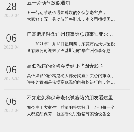
所具有的缺点,保证产品质量。高低温实验箱主要
五一劳动节放假通知
28
用途：电子器件构件、信息内容通信、机电工程
五一劳动节放假通知​​尊敬的各位新老客户，
产品、道路运输、电力能源原材料、航天航空、
2022-04
大家好！五一劳动节即将到来，本公司根据国务
诊疗化工厂、塑料橡料等及有关产品之耐高温，
院相关规定，并结合公司实际情况，现对五·一劳
耐
动节假期安排通知如下：1、4月30日至5月4日
巴基斯坦驻华广州领事馆总领事迪亚尔汗先生和商务参赞穆罕默德·艾凡先生一行莅临东莞市皓天试验设备有限公司参观交流指导
06
（共5天），5月5号照常上班2、4月24日和5月7日
2021年11月18日星期四，东莞市皓天试验设
调休上班。节假日期间,各位新老客
2022-04
备有限公司迎来了巴基斯坦驻华广州领事馆总领
事迪亚尔汗先生和商务参赞穆罕默德·艾凡先生、
中方代表陈新生一行莅临工厂参观指导。 东
高低温箱的价格会受到哪些因素影响
06
莞市皓天试验设备有限公司董事长杨玉成陪同巴
​高低温箱的价格是绝大部分购置所关心的难点，
基斯坦驻华广州领事馆总领事迪亚尔汗先生和商
2022-04
许多购置都是依据高低温箱的价格进行的，往往
务参赞穆罕默德·艾凡先生、中方代表
高低温箱的价格差别大，是由于知名品牌.生产加
工制作工艺.原料.核心技术等因素不一样，因此在
不知道怎样保养老化试验箱的朋友看这里
06
询价采购前，依据实验样品确立标准规范。一般
​如今由于大家生活质量的持续提升，不但每一个
的温度要求越高，价格就越高。由于温度越高，
2022-04
人都必须保养，就连老化试验箱等实验设备全是
压榨和改性工程塑料的成本费用就越高。挑选
必须保养的，只需搞好保养才可以呈现出较好的
情况，更强的实验，提高设备本身的实用价值。
1.在老化试验箱周边应当配备消防器材，而且每