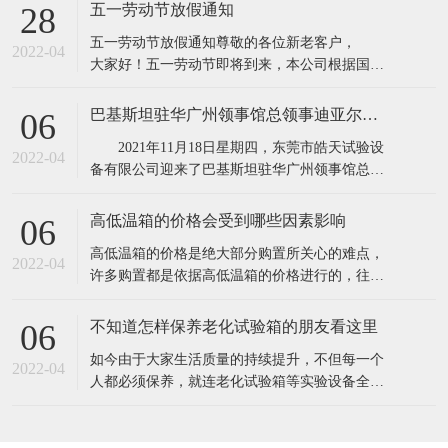
所具有的缺点,保证产品质量。高低温实验箱主要
五一劳动节放假通知
28
用途：电子器件构件、信息内容通信、机电工程
五一劳动节放假通知​​尊敬的各位新老客户，
产品、道路运输、电力能源原材料、航天航空、
2022-04
大家好！五一劳动节即将到来，本公司根据国务
诊疗化工厂、塑料橡料等及有关产品之耐高温，
院相关规定，并结合公司实际情况，现对五·一劳
耐
动节假期安排通知如下：1、4月30日至5月4日
巴基斯坦驻华广州领事馆总领事迪亚尔汗先生和商务参赞穆罕默德·艾凡先生一行莅临东莞市皓天试验设备有限公司参观交流指导
06
（共5天），5月5号照常上班2、4月24日和5月7日
2021年11月18日星期四，东莞市皓天试验设
调休上班。节假日期间,各位新老客
2022-04
备有限公司迎来了巴基斯坦驻华广州领事馆总领
事迪亚尔汗先生和商务参赞穆罕默德·艾凡先生、
中方代表陈新生一行莅临工厂参观指导。 东
高低温箱的价格会受到哪些因素影响
06
莞市皓天试验设备有限公司董事长杨玉成陪同巴
​高低温箱的价格是绝大部分购置所关心的难点，
基斯坦驻华广州领事馆总领事迪亚尔汗先生和商
2022-04
许多购置都是依据高低温箱的价格进行的，往往
务参赞穆罕默德·艾凡先生、中方代表
高低温箱的价格差别大，是由于知名品牌.生产加
工制作工艺.原料.核心技术等因素不一样，因此在
不知道怎样保养老化试验箱的朋友看这里
06
询价采购前，依据实验样品确立标准规范。一般
​如今由于大家生活质量的持续提升，不但每一个
的温度要求越高，价格就越高。由于温度越高，
2022-04
人都必须保养，就连老化试验箱等实验设备全是
压榨和改性工程塑料的成本费用就越高。挑选
必须保养的，只需搞好保养才可以呈现出较好的
情况，更强的实验，提高设备本身的实用价值。
1.在老化试验箱周边应当配备消防器材，而且每