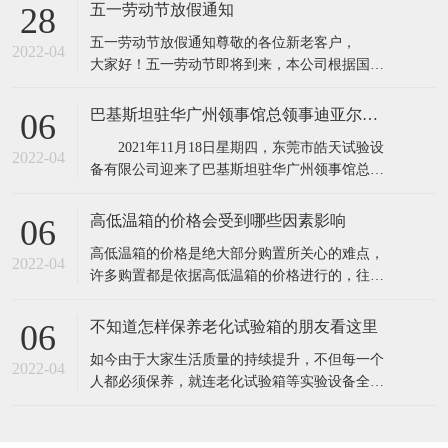
所具有的缺点,保证产品质量。高低温实验箱主要
五一劳动节放假通知
28
用途：电子器件构件、信息内容通信、机电工程
五一劳动节放假通知​​尊敬的各位新老客户，
产品、道路运输、电力能源原材料、航天航空、
2022-04
大家好！五一劳动节即将到来，本公司根据国务
诊疗化工厂、塑料橡料等及有关产品之耐高温，
院相关规定，并结合公司实际情况，现对五·一劳
耐
动节假期安排通知如下：1、4月30日至5月4日
巴基斯坦驻华广州领事馆总领事迪亚尔汗先生和商务参赞穆罕默德·艾凡先生一行莅临东莞市皓天试验设备有限公司参观交流指导
06
（共5天），5月5号照常上班2、4月24日和5月7日
2021年11月18日星期四，东莞市皓天试验设
调休上班。节假日期间,各位新老客
2022-04
备有限公司迎来了巴基斯坦驻华广州领事馆总领
事迪亚尔汗先生和商务参赞穆罕默德·艾凡先生、
中方代表陈新生一行莅临工厂参观指导。 东
高低温箱的价格会受到哪些因素影响
06
莞市皓天试验设备有限公司董事长杨玉成陪同巴
​高低温箱的价格是绝大部分购置所关心的难点，
基斯坦驻华广州领事馆总领事迪亚尔汗先生和商
2022-04
许多购置都是依据高低温箱的价格进行的，往往
务参赞穆罕默德·艾凡先生、中方代表
高低温箱的价格差别大，是由于知名品牌.生产加
工制作工艺.原料.核心技术等因素不一样，因此在
不知道怎样保养老化试验箱的朋友看这里
06
询价采购前，依据实验样品确立标准规范。一般
​如今由于大家生活质量的持续提升，不但每一个
的温度要求越高，价格就越高。由于温度越高，
2022-04
人都必须保养，就连老化试验箱等实验设备全是
压榨和改性工程塑料的成本费用就越高。挑选
必须保养的，只需搞好保养才可以呈现出较好的
情况，更强的实验，提高设备本身的实用价值。
1.在老化试验箱周边应当配备消防器材，而且每