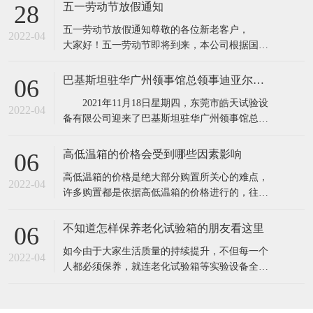
所具有的缺点,保证产品质量。高低温实验箱主要
五一劳动节放假通知
28
用途：电子器件构件、信息内容通信、机电工程
五一劳动节放假通知​​尊敬的各位新老客户，
产品、道路运输、电力能源原材料、航天航空、
2022-04
大家好！五一劳动节即将到来，本公司根据国务
诊疗化工厂、塑料橡料等及有关产品之耐高温，
院相关规定，并结合公司实际情况，现对五·一劳
耐
动节假期安排通知如下：1、4月30日至5月4日
巴基斯坦驻华广州领事馆总领事迪亚尔汗先生和商务参赞穆罕默德·艾凡先生一行莅临东莞市皓天试验设备有限公司参观交流指导
06
（共5天），5月5号照常上班2、4月24日和5月7日
2021年11月18日星期四，东莞市皓天试验设
调休上班。节假日期间,各位新老客
2022-04
备有限公司迎来了巴基斯坦驻华广州领事馆总领
事迪亚尔汗先生和商务参赞穆罕默德·艾凡先生、
中方代表陈新生一行莅临工厂参观指导。 东
高低温箱的价格会受到哪些因素影响
06
莞市皓天试验设备有限公司董事长杨玉成陪同巴
​高低温箱的价格是绝大部分购置所关心的难点，
基斯坦驻华广州领事馆总领事迪亚尔汗先生和商
2022-04
许多购置都是依据高低温箱的价格进行的，往往
务参赞穆罕默德·艾凡先生、中方代表
高低温箱的价格差别大，是由于知名品牌.生产加
工制作工艺.原料.核心技术等因素不一样，因此在
不知道怎样保养老化试验箱的朋友看这里
06
询价采购前，依据实验样品确立标准规范。一般
​如今由于大家生活质量的持续提升，不但每一个
的温度要求越高，价格就越高。由于温度越高，
2022-04
人都必须保养，就连老化试验箱等实验设备全是
压榨和改性工程塑料的成本费用就越高。挑选
必须保养的，只需搞好保养才可以呈现出较好的
情况，更强的实验，提高设备本身的实用价值。
1.在老化试验箱周边应当配备消防器材，而且每