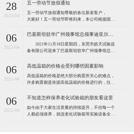
所具有的缺点,保证产品质量。高低温实验箱主要
五一劳动节放假通知
28
用途：电子器件构件、信息内容通信、机电工程
五一劳动节放假通知​​尊敬的各位新老客户，
产品、道路运输、电力能源原材料、航天航空、
2022-04
大家好！五一劳动节即将到来，本公司根据国务
诊疗化工厂、塑料橡料等及有关产品之耐高温，
院相关规定，并结合公司实际情况，现对五·一劳
耐
动节假期安排通知如下：1、4月30日至5月4日
巴基斯坦驻华广州领事馆总领事迪亚尔汗先生和商务参赞穆罕默德·艾凡先生一行莅临东莞市皓天试验设备有限公司参观交流指导
06
（共5天），5月5号照常上班2、4月24日和5月7日
2021年11月18日星期四，东莞市皓天试验设
调休上班。节假日期间,各位新老客
2022-04
备有限公司迎来了巴基斯坦驻华广州领事馆总领
事迪亚尔汗先生和商务参赞穆罕默德·艾凡先生、
中方代表陈新生一行莅临工厂参观指导。 东
高低温箱的价格会受到哪些因素影响
06
莞市皓天试验设备有限公司董事长杨玉成陪同巴
​高低温箱的价格是绝大部分购置所关心的难点，
基斯坦驻华广州领事馆总领事迪亚尔汗先生和商
2022-04
许多购置都是依据高低温箱的价格进行的，往往
务参赞穆罕默德·艾凡先生、中方代表
高低温箱的价格差别大，是由于知名品牌.生产加
工制作工艺.原料.核心技术等因素不一样，因此在
不知道怎样保养老化试验箱的朋友看这里
06
询价采购前，依据实验样品确立标准规范。一般
​如今由于大家生活质量的持续提升，不但每一个
的温度要求越高，价格就越高。由于温度越高，
2022-04
人都必须保养，就连老化试验箱等实验设备全是
压榨和改性工程塑料的成本费用就越高。挑选
必须保养的，只需搞好保养才可以呈现出较好的
情况，更强的实验，提高设备本身的实用价值。
1.在老化试验箱周边应当配备消防器材，而且每