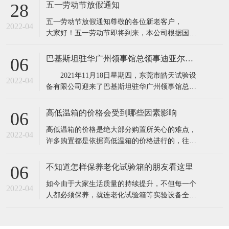
所具有的缺点,保证产品质量。高低温实验箱主要
五一劳动节放假通知
28
用途：电子器件构件、信息内容通信、机电工程
五一劳动节放假通知​​尊敬的各位新老客户，
产品、道路运输、电力能源原材料、航天航空、
2022-04
大家好！五一劳动节即将到来，本公司根据国务
诊疗化工厂、塑料橡料等及有关产品之耐高温，
院相关规定，并结合公司实际情况，现对五·一劳
耐
动节假期安排通知如下：1、4月30日至5月4日
巴基斯坦驻华广州领事馆总领事迪亚尔汗先生和商务参赞穆罕默德·艾凡先生一行莅临东莞市皓天试验设备有限公司参观交流指导
06
（共5天），5月5号照常上班2、4月24日和5月7日
2021年11月18日星期四，东莞市皓天试验设
调休上班。节假日期间,各位新老客
2022-04
备有限公司迎来了巴基斯坦驻华广州领事馆总领
事迪亚尔汗先生和商务参赞穆罕默德·艾凡先生、
中方代表陈新生一行莅临工厂参观指导。 东
高低温箱的价格会受到哪些因素影响
06
莞市皓天试验设备有限公司董事长杨玉成陪同巴
​高低温箱的价格是绝大部分购置所关心的难点，
基斯坦驻华广州领事馆总领事迪亚尔汗先生和商
2022-04
许多购置都是依据高低温箱的价格进行的，往往
务参赞穆罕默德·艾凡先生、中方代表
高低温箱的价格差别大，是由于知名品牌.生产加
工制作工艺.原料.核心技术等因素不一样，因此在
不知道怎样保养老化试验箱的朋友看这里
06
询价采购前，依据实验样品确立标准规范。一般
​如今由于大家生活质量的持续提升，不但每一个
的温度要求越高，价格就越高。由于温度越高，
2022-04
人都必须保养，就连老化试验箱等实验设备全是
压榨和改性工程塑料的成本费用就越高。挑选
必须保养的，只需搞好保养才可以呈现出较好的
情况，更强的实验，提高设备本身的实用价值。
1.在老化试验箱周边应当配备消防器材，而且每