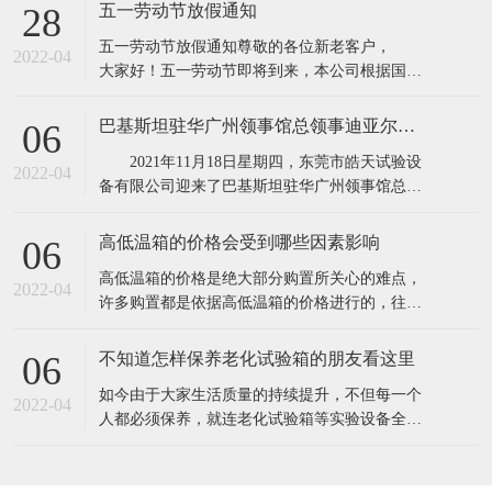
所具有的缺点,保证产品质量。高低温实验箱主要
五一劳动节放假通知
28
用途：电子器件构件、信息内容通信、机电工程
五一劳动节放假通知​​尊敬的各位新老客户，
产品、道路运输、电力能源原材料、航天航空、
2022-04
大家好！五一劳动节即将到来，本公司根据国务
诊疗化工厂、塑料橡料等及有关产品之耐高温，
院相关规定，并结合公司实际情况，现对五·一劳
耐
动节假期安排通知如下：1、4月30日至5月4日
巴基斯坦驻华广州领事馆总领事迪亚尔汗先生和商务参赞穆罕默德·艾凡先生一行莅临东莞市皓天试验设备有限公司参观交流指导
06
（共5天），5月5号照常上班2、4月24日和5月7日
2021年11月18日星期四，东莞市皓天试验设
调休上班。节假日期间,各位新老客
2022-04
备有限公司迎来了巴基斯坦驻华广州领事馆总领
事迪亚尔汗先生和商务参赞穆罕默德·艾凡先生、
中方代表陈新生一行莅临工厂参观指导。 东
高低温箱的价格会受到哪些因素影响
06
莞市皓天试验设备有限公司董事长杨玉成陪同巴
​高低温箱的价格是绝大部分购置所关心的难点，
基斯坦驻华广州领事馆总领事迪亚尔汗先生和商
2022-04
许多购置都是依据高低温箱的价格进行的，往往
务参赞穆罕默德·艾凡先生、中方代表
高低温箱的价格差别大，是由于知名品牌.生产加
工制作工艺.原料.核心技术等因素不一样，因此在
不知道怎样保养老化试验箱的朋友看这里
06
询价采购前，依据实验样品确立标准规范。一般
​如今由于大家生活质量的持续提升，不但每一个
的温度要求越高，价格就越高。由于温度越高，
2022-04
人都必须保养，就连老化试验箱等实验设备全是
压榨和改性工程塑料的成本费用就越高。挑选
必须保养的，只需搞好保养才可以呈现出较好的
情况，更强的实验，提高设备本身的实用价值。
1.在老化试验箱周边应当配备消防器材，而且每