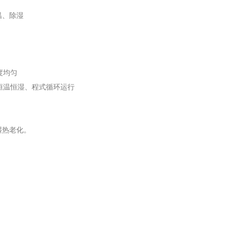
温、除湿
度均匀
湿→恒温恒湿、程式循环运行
湿热老化。
。