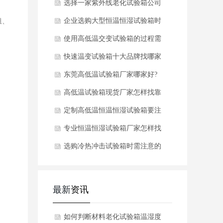
验箱核心参数
选择一家紫外线老化试验箱公司
至关重要,那么该怎么选呢
企业选购大型恒温恒湿试验箱时
组、
需注意的细节
使用高低温交变试验箱的过程需
要注意什么
快速温变试验箱十大品牌找哪家
好?怎样选择?
东莞高低温试验箱厂家哪家好?
怎样选择靠谱的
高低温试验箱现货厂家怎样找靠
谱的
定制高低温恒温恒湿试验箱要注
意什么
专业恒温恒湿试验箱厂家怎样找
比较靠谱?
选购冷热冲击试验箱时需注意的
事项
最新
资讯
如何判断材料老化试验箱温湿度