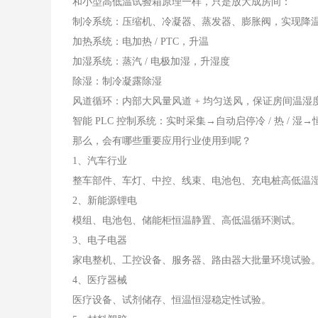
和小型高低温试验箱原理一样，只是放大成房间：
制冷系统：压缩机、冷凝器、蒸发器、膨胀阀，实现降
加热系统：电加热 / PTC，升温
加湿系统：蒸汽 / 电极加湿，升湿度
除湿：制冷凝露除湿
风道循环：内部大风量风道 + 均匀送风，保证房间温湿
智能 PLC 控制系统：实时采集→自动启停冷 / 热 / 
那么，会有哪些重要应用行业使用到呢？
1、汽车行业
整车部件、车灯、中控、线束、电池包、充电桩高低温
2、新能源锂电
模组、电池包、储能柜恒温静置、高低温循环测试。
3、电子电器
家电整机、工控设备、服务器、路由器大批量环境试验
4、医疗器械
医疗设备、试剂储存、恒温恒湿稳定性试验。