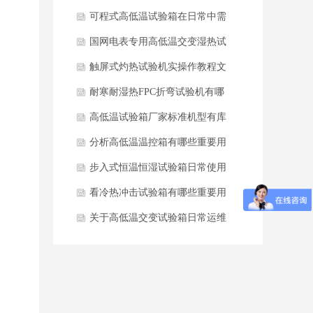
是否失控？
可程式高低温试验箱在日常中需
要做些维护保养？
国网电表专用高低温交变湿热试
验箱核心参数
触屏式灼热试验机实操作教程文
案
耐寒耐湿热FPC折弯试验机有哪
个厂家生产？
高低温试验箱厂家标准机型有库
存
分析高低温温控箱有哪些重要用
途？
步入式恒温恒湿试验箱日常使用
重要规范有哪些？
看冷热冲击试验箱有哪些重要用
途？
关于高低温交变试验箱日常运维
要点有哪些呢？