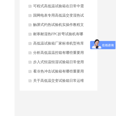
是否失控？
可程式高低温试验箱在日常中需
要做些维护保养？
国网电表专用高低温交变湿热试
验箱核心参数
触屏式灼热试验机实操作教程文
案
耐寒耐湿热FPC折弯试验机有哪
个厂家生产？
高低温试验箱厂家标准机型有库
存
分析高低温温控箱有哪些重要用
途？
步入式恒温恒湿试验箱日常使用
重要规范有哪些？
看冷热冲击试验箱有哪些重要用
途？
关于高低温交变试验箱日常运维
要点有哪些呢？