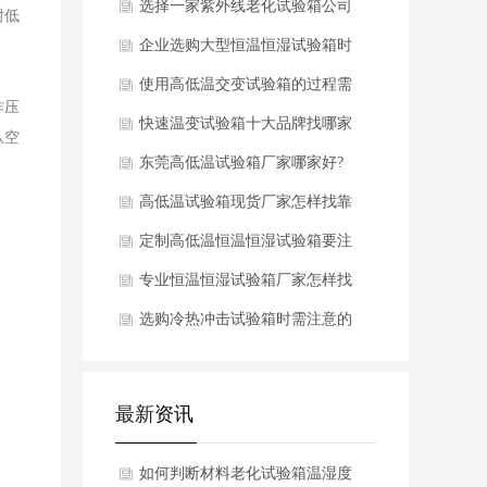
验箱核心参数
选择一家紫外线老化试验箱公司
耐低
至关重要,那么该怎么选呢
企业选购大型恒温恒湿试验箱时
需注意的细节
使用高低温交变试验箱的过程需
作压
要注意什么
快速温变试验箱十大品牌找哪家
从空
好?怎样选择?
东莞高低温试验箱厂家哪家好?
怎样选择靠谱的
高低温试验箱现货厂家怎样找靠
谱的
定制高低温恒温恒湿试验箱要注
意什么
专业恒温恒湿试验箱厂家怎样找
比较靠谱?
选购冷热冲击试验箱时需注意的
事项
最新
资讯
如何判断材料老化试验箱温湿度