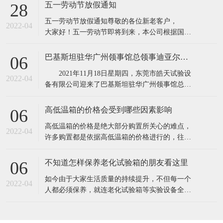
所具有的缺点,保证产品质量。高低温实验箱主要
五一劳动节放假通知
28
用途：电子器件构件、信息内容通信、机电工程
五一劳动节放假通知​​尊敬的各位新老客户，
产品、道路运输、电力能源原材料、航天航空、
2022-04
大家好！五一劳动节即将到来，本公司根据国务
诊疗化工厂、塑料橡料等及有关产品之耐高温，
院相关规定，并结合公司实际情况，现对五·一劳
耐
动节假期安排通知如下：1、4月30日至5月4日
巴基斯坦驻华广州领事馆总领事迪亚尔汗先生和商务参赞穆罕默德·艾凡先生一行莅临东莞市皓天试验设备有限公司参观交流指导
06
（共5天），5月5号照常上班2、4月24日和5月7日
2021年11月18日星期四，东莞市皓天试验设
调休上班。节假日期间,各位新老客
2022-04
备有限公司迎来了巴基斯坦驻华广州领事馆总领
事迪亚尔汗先生和商务参赞穆罕默德·艾凡先生、
中方代表陈新生一行莅临工厂参观指导。 东
高低温箱的价格会受到哪些因素影响
06
莞市皓天试验设备有限公司董事长杨玉成陪同巴
​高低温箱的价格是绝大部分购置所关心的难点，
基斯坦驻华广州领事馆总领事迪亚尔汗先生和商
2022-04
许多购置都是依据高低温箱的价格进行的，往往
务参赞穆罕默德·艾凡先生、中方代表
高低温箱的价格差别大，是由于知名品牌.生产加
工制作工艺.原料.核心技术等因素不一样，因此在
不知道怎样保养老化试验箱的朋友看这里
06
询价采购前，依据实验样品确立标准规范。一般
​如今由于大家生活质量的持续提升，不但每一个
的温度要求越高，价格就越高。由于温度越高，
2022-04
人都必须保养，就连老化试验箱等实验设备全是
压榨和改性工程塑料的成本费用就越高。挑选
必须保养的，只需搞好保养才可以呈现出较好的
情况，更强的实验，提高设备本身的实用价值。
1.在老化试验箱周边应当配备消防器材，而且每