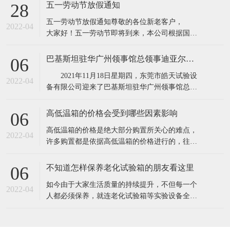
所具有的缺点,保证产品质量。高低温实验箱主要
五一劳动节放假通知
28
用途：电子器件构件、信息内容通信、机电工程
五一劳动节放假通知​​尊敬的各位新老客户，
产品、道路运输、电力能源原材料、航天航空、
2022-04
大家好！五一劳动节即将到来，本公司根据国务
诊疗化工厂、塑料橡料等及有关产品之耐高温，
院相关规定，并结合公司实际情况，现对五·一劳
耐
动节假期安排通知如下：1、4月30日至5月4日
巴基斯坦驻华广州领事馆总领事迪亚尔汗先生和商务参赞穆罕默德·艾凡先生一行莅临东莞市皓天试验设备有限公司参观交流指导
06
（共5天），5月5号照常上班2、4月24日和5月7日
2021年11月18日星期四，东莞市皓天试验设
调休上班。节假日期间,各位新老客
2022-04
备有限公司迎来了巴基斯坦驻华广州领事馆总领
事迪亚尔汗先生和商务参赞穆罕默德·艾凡先生、
中方代表陈新生一行莅临工厂参观指导。 东
高低温箱的价格会受到哪些因素影响
06
莞市皓天试验设备有限公司董事长杨玉成陪同巴
​高低温箱的价格是绝大部分购置所关心的难点，
基斯坦驻华广州领事馆总领事迪亚尔汗先生和商
2022-04
许多购置都是依据高低温箱的价格进行的，往往
务参赞穆罕默德·艾凡先生、中方代表
高低温箱的价格差别大，是由于知名品牌.生产加
工制作工艺.原料.核心技术等因素不一样，因此在
不知道怎样保养老化试验箱的朋友看这里
06
询价采购前，依据实验样品确立标准规范。一般
​如今由于大家生活质量的持续提升，不但每一个
的温度要求越高，价格就越高。由于温度越高，
2022-04
人都必须保养，就连老化试验箱等实验设备全是
压榨和改性工程塑料的成本费用就越高。挑选
必须保养的，只需搞好保养才可以呈现出较好的
情况，更强的实验，提高设备本身的实用价值。
1.在老化试验箱周边应当配备消防器材，而且每