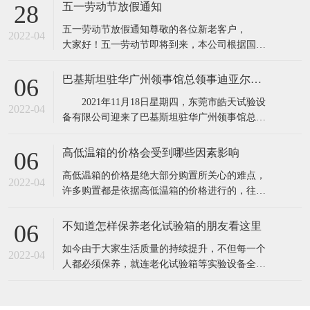
所具有的缺点,保证产品质量。高低温实验箱主要
五一劳动节放假通知
28
用途：电子器件构件、信息内容通信、机电工程
五一劳动节放假通知​​尊敬的各位新老客户，
产品、道路运输、电力能源原材料、航天航空、
2022-04
大家好！五一劳动节即将到来，本公司根据国务
诊疗化工厂、塑料橡料等及有关产品之耐高温，
院相关规定，并结合公司实际情况，现对五·一劳
耐
动节假期安排通知如下：1、4月30日至5月4日
巴基斯坦驻华广州领事馆总领事迪亚尔汗先生和商务参赞穆罕默德·艾凡先生一行莅临东莞市皓天试验设备有限公司参观交流指导
06
（共5天），5月5号照常上班2、4月24日和5月7日
2021年11月18日星期四，东莞市皓天试验设
调休上班。节假日期间,各位新老客
2022-04
备有限公司迎来了巴基斯坦驻华广州领事馆总领
事迪亚尔汗先生和商务参赞穆罕默德·艾凡先生、
中方代表陈新生一行莅临工厂参观指导。 东
高低温箱的价格会受到哪些因素影响
06
莞市皓天试验设备有限公司董事长杨玉成陪同巴
​高低温箱的价格是绝大部分购置所关心的难点，
基斯坦驻华广州领事馆总领事迪亚尔汗先生和商
2022-04
许多购置都是依据高低温箱的价格进行的，往往
务参赞穆罕默德·艾凡先生、中方代表
高低温箱的价格差别大，是由于知名品牌.生产加
工制作工艺.原料.核心技术等因素不一样，因此在
不知道怎样保养老化试验箱的朋友看这里
06
询价采购前，依据实验样品确立标准规范。一般
​如今由于大家生活质量的持续提升，不但每一个
的温度要求越高，价格就越高。由于温度越高，
2022-04
人都必须保养，就连老化试验箱等实验设备全是
压榨和改性工程塑料的成本费用就越高。挑选
必须保养的，只需搞好保养才可以呈现出较好的
情况，更强的实验，提高设备本身的实用价值。
1.在老化试验箱周边应当配备消防器材，而且每